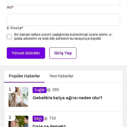
Ad
*
E-Posta
*
Bir dahaki sefere yorum yaptığımda kullanılmak üzere adımı, e-
posta adresimi ve web site adresimi bu tarayıcıya kaydet.
Yorum Gönder
Giriş Yap
Popüler Haberler
Yeni Haberler
1
388
Sağlık
Gebelikte kalça ağrısı neden olur?
2
750
Bilgi
Date ne demek?