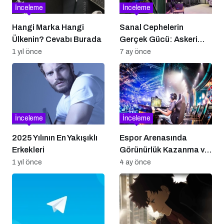
İnceleme
İnceleme
Hangi Marka Hangi
Sanal Cephelerin
Ülkenin? Cevabı Burada
Gerçek Gücü: Askeri
Simülasyon ve Eğitim
1 yıl önce
7 ay önce
Sistemleri
İnceleme
İnceleme
2025 Yılının En Yakışıklı
Espor Arenasında
Erkekleri
Görünürlük Kazanma ve
Marka Yönetimi
1 yıl önce
4 ay önce