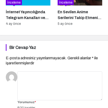
İnceleme
İnceleme
İnternet Yayıncılığında
En Sevilen Anime
Telegram Kanalları ve
Serilerini Takip Etmenin
Bilgiye Doğrudan Erişim
Kolay Yolları
4 ay önce
5 ay önce
Bir Cevap Yaz
E-posta adresiniz yayınlanmayacak.
Gerekli alanlar
*
ile
işaretlenmişlerdir
Yorumunuz
*
0
/30 karakter