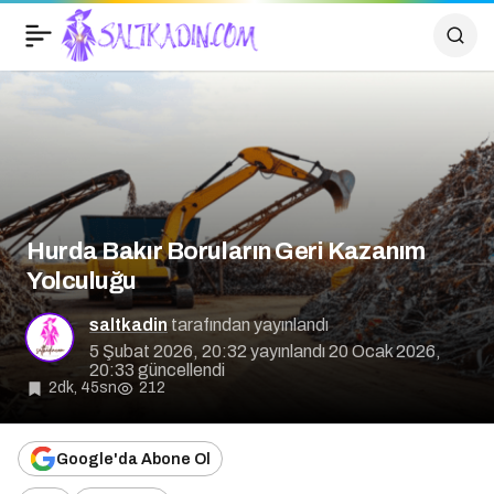
Hurda Bakır Boruların
0
Geri Kazanım Yolculuğu
Hurda Bakır Boruların Geri Kazanım
Yolculuğu
saltkadin
tarafından yayınlandı
5 Şubat 2026, 20:32
yayınlandı
20 Ocak 2026,
20:33
güncellendi
2dk, 45sn
212
Google'da Abone Ol