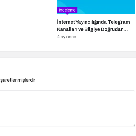
İnceleme
İnternet Yayıncılığında Telegram
Kanalları ve Bilgiye Doğrudan
Erişim
4 ay önce
 işaretlenmişlerdir