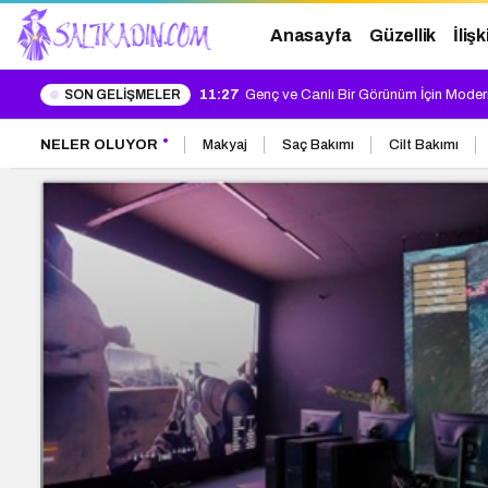
Anasayfa
Güzellik
İlişk
SON GELIŞMELER
11:27
Genç ve Canlı Bir Görünüm İçin Moder
NELER OLUYOR
Makyaj
Saç Bakımı
Cilt Bakımı