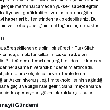
platformlar değil, piyadeler için geliştirilen sanal
de gerçek mermi harcamadan yüksek isabetli eğitim
ik altyapısı, grafik kalitesi ve uluslararası eğitim
i haberleri
bültenlerinden takip edebilirsiniz. Bu
ının ve profesyonelliğinin mutfağını oluşturmaktadır.
im
göre şekillenen disiplinli bir süreçtir. Türk Silahlı
iklerinde, simülatör kullanımı
asker rütbeleri
rilir. Bir teğmenin temel uçuş eğitiminden, bir kurmay
adar her aşama hiyerarşik bir denetim altındadır.
bjektif olarak ölçülmesini ve rütbe ilerleme
lar. Askeri hiyerarşi, eğitim teknolojilerinin sağladığı
daha güçlü ve bilgili hale getirir. Sanal meydanlarda
esinde operasyonel güven olarak karşılık bulur.
anayii Gündemi