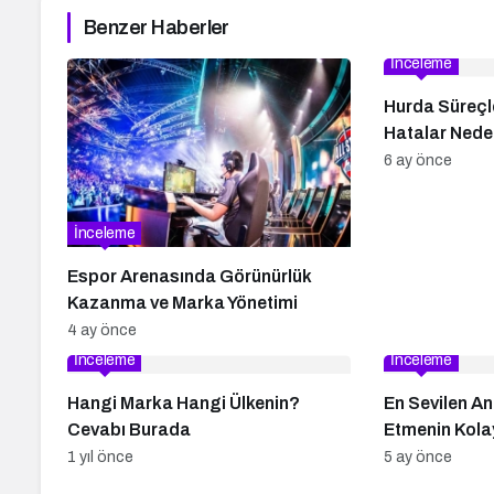
Benzer Haberler
İnceleme
Hurda Süreçle
Hatalar Neden
6 ay önce
İnceleme
Espor Arenasında Görünürlük
Kazanma ve Marka Yönetimi
4 ay önce
İnceleme
İnceleme
Hangi Marka Hangi Ülkenin?
En Sevilen An
Cevabı Burada
Etmenin Kolay
1 yıl önce
5 ay önce