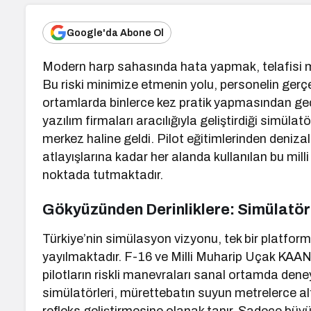
Google'da Abone Ol
Modern harp sahasında hata yapmak, telafisi m
Bu riski minimize etmenin yolu, personelin gerçe
ortamlarda binlerce kez pratik yapmasından ge
yazılım firmaları aracılığıyla geliştirdiği simüla
merkez haline geldi. Pilot eğitimlerinden deniza
atlayışlarına kadar her alanda kullanılan bu mill
noktada tutmaktadır.
Gökyüzünden Derinliklere: Simülatör Ç
Türkiye’nin simülasyon vizyonu, tek bir platforml
yayılmaktadır. F-16 ve Milli Muharip Uçak KAAN pi
pilotların riskli manevraları sanal ortamda deney
simülatörleri, mürettebatın suyun metrelerce al