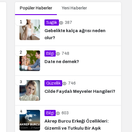
Popüler Haberler
Yeni Haberler
1
387
Sağlık
Gebelikte kalça ağrısı neden
olur?
2
748
Bilgi
Date ne demek?
3
746
Güzellik
Cilde Faydalı Meyveler Hangileri?
4
603
Bilgi
Akrep Burcu Erkeği Özellikleri:
Gizemli ve Tutkulu Bir Aşık