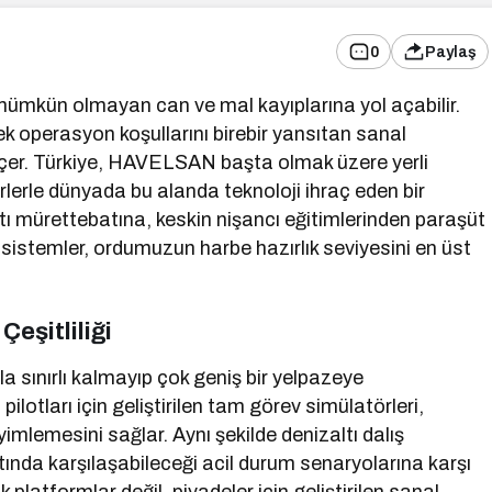
0
Paylaş
ümkün olmayan can ve mal kayıplarına yol açabilir.
k operasyon koşullarını birebir yansıtan sanal
çer. Türkiye, HAVELSAN başta olmak üzere yerli
törlerle dünyada bu alanda teknoloji ihraç eden bir
ltı mürettebatına, keskin nişancı eğitimlerinden paraşüt
i sistemler, ordumuzun harbe hazırlık seviyesini en üst
eşitliliği
a sınırlı kalmayıp çok geniş bir yelpazeye
lotları için geliştirilen tam görev simülatörleri,
imlemesini sağlar. Aynı şekilde denizaltı dalış
tında karşılaşabileceği acil durum senaryolarına karşı