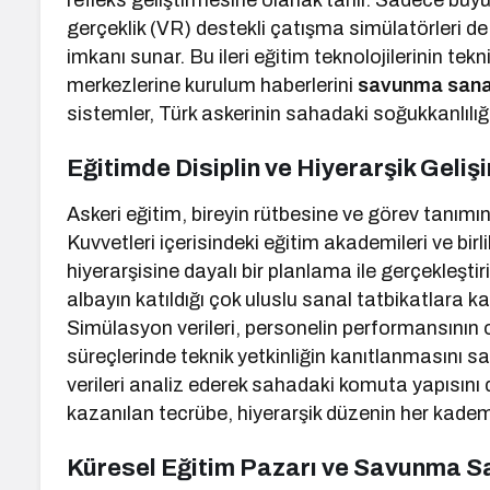
refleks geliştirmesine olanak tanır. Sadece büyük 
gerçeklik (VR) destekli çatışma simülatörleri 
imkanı sunar. Bu ileri eğitim teknolojilerinin tekn
merkezlerine kurulum haberlerini
savunma sanay
sistemler, Türk askerinin sahadaki soğukkanlılığ
Eğitimde Disiplin ve Hiyerarşik Geliş
Askeri eğitim, bireyin rütbesine ve görev tanımına 
Kuvvetleri içerisindeki eğitim akademileri ve birl
hiyerarşisine dayalı bir planlama ile gerçekleşti
albayın katıldığı çok uluslu sanal tatbikatlara k
Simülasyon verileri, personelin performansının o
süreçlerinde teknik yetkinliğin kanıtlanmasını sağ
verileri analiz ederek sahadaki komuta yapısını 
kazanılan tecrübe, hiyerarşik düzenin her kadem
Küresel Eğitim Pazarı ve Savunma S